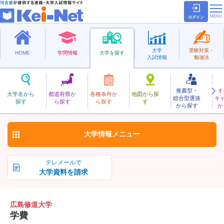
ログイン
大学
受験対策・
HOME
学問情報
大学を探す
入試情報
勉強法
推薦型・
オ
ひろしましゅうどう
大学名から
都道府県か
各種条件か
地図から探
総合型選抜
キ
広島修道大学
探す
ら探す
ら探す
す
私立
から探す
か
お気に入り
大学情報
メニュー
テレメールで
大学資料を請求
広島修道大学
学費