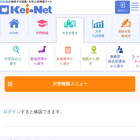
ログイン
大学
受験対策・
HOME
学問情報
大学を探す
入試情報
勉強法
推薦型・
オ
とうあ
大学名から
都道府県か
各種条件か
地図から探
総合型選抜
キ
東亜大学
探す
ら探す
ら探す
す
私立
から探す
か
お気に入り
大学情報
メニュー
ログイン
すると確認できます。