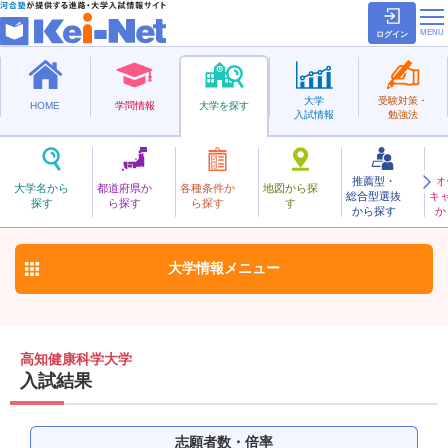
ログイン
大学
受験対策・
HOME
学問情報
大学を探す
入試情報
勉強法
推薦型・
オ
こうちけんこうかがく
大学名から
都道府県か
各種条件か
地図から探
総合型選抜
キ
高知健康科学大学
探す
ら探す
ら探す
す
私立
から探す
か
お気に入り
大学情報
メニュー
高知健康科学大学
入試結果
志願者数・倍率