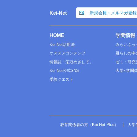
Kei-Net
新規会員・メルマガ登録
HOME
学問情報
Kei-Net活用法
みらいぶっ
オススメコンテンツ
暮らしの中
情報誌「栄冠めざして」
ゼミ・研究
Kei-Net公式SNS
大学×学問
受験クエスト
教育関係者の方（Kei-Net Plus）
大学