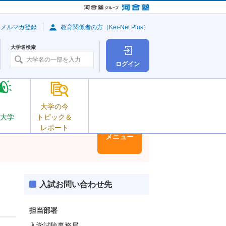
・メルマガ登録
教育関係者の方（Kei-Net Plus）
大学名検索
ログイン
大学の今
大学
トピック＆
レポート
大学情報
メニュー
入試お問い合わせ先
担当部署
入学試験事務局