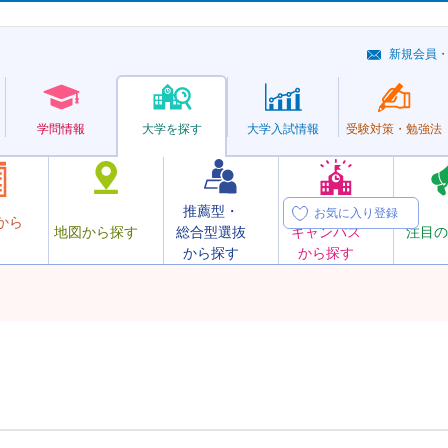
新規会員
学問情報
大学を探す
大学
入試情報
受験対策・
勉強法
推薦型・
オープン
お気に入り登録
から
地図から探す
総合型選抜
キャンパス
注目の
から探す
から探す