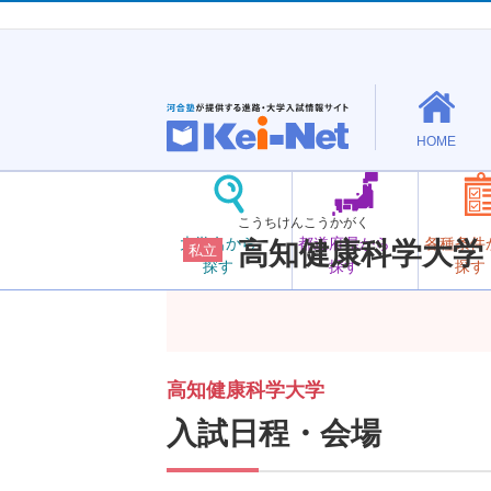
HOME
こうちけんこうかがく
大学名から
都道府県から
各種条件
高知健康科学大学
私立
探す
探す
探す
高知健康科学大学
入試日程・会場