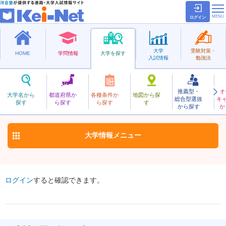
ログイン
大学
受験対策・
HOME
学問情報
大学を探す
入試情報
勉強法
推薦型・
オ
こうちけんこうかがく
大学名から
都道府県か
各種条件か
地図から探
総合型選抜
キ
高知健康科学大学
探す
ら探す
ら探す
す
私立
から探す
か
お気に入り
大学情報
メニュー
ログイン
すると確認できます。