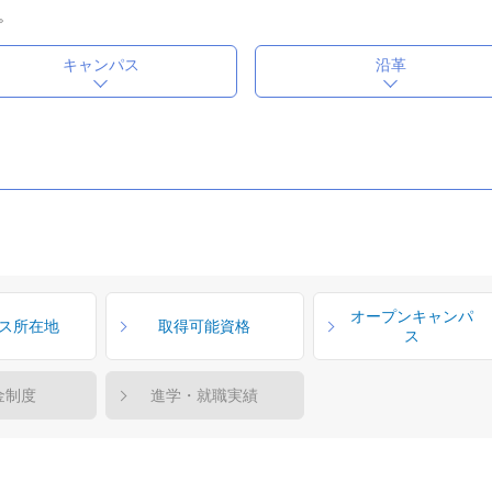
。
キャンパス
沿革
オープンキャンパ
ス所在地
取得可能資格
ス
金制度
進学・就職実績