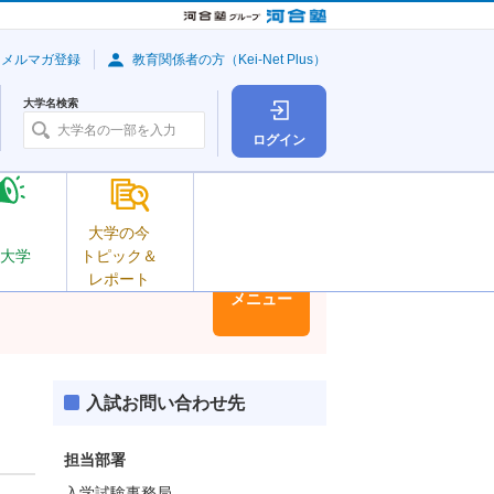
・メルマガ登録
教育関係者の方（Kei-Net Plus）
大学名検索
ログイン
大学の今
大学
トピック＆
レポート
大学情報
メニュー
入試お問い合わせ先
担当部署
入学試験事務局