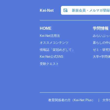
Kei-Net
新規会員・メルマガ登録
HOME
学問情報
Kei-Net活用法
みらいぶっ
オススメコンテンツ
暮らしの中
情報誌「栄冠めざして」
ゼミ・研究
Kei-Net公式SNS
大学×学問
受験クエスト
教育関係者の方（Kei-Net Plus）
大学