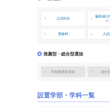
偏差値(
入試科目
イ
受験料
入試
推薦型・総合型選抜
学校推薦型選抜
総合
設置学部・学科一覧