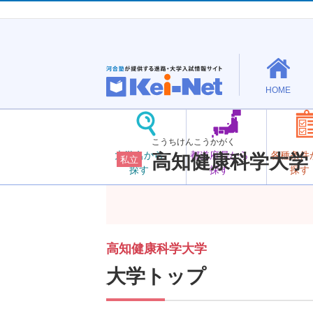
HOME
こうちけんこうかがく
大学名から
都道府県から
各種条件
高知健康科学大学
私立
探す
探す
探す
高知健康科学大学
大学トップ