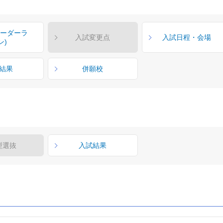
ボーダーラ
入試変更点
入試日程・会場
ン)
結果
併願校
型選抜
入試結果