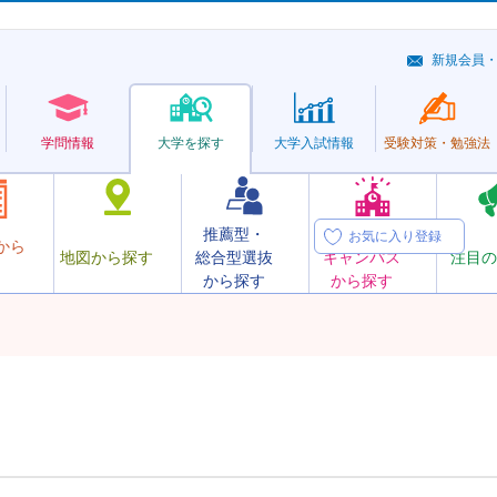
新規会員
学問情報
大学を探す
大学
入試情報
受験対策・
勉強法
推薦型・
オープン
お気に入り登録
から
地図から探す
総合型選抜
キャンパス
注目の
から探す
から探す