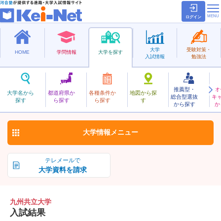
ログイン
大学
受験対策・
HOME
学問情報
大学を探す
入試情報
勉強法
推薦型・
オ
きゅうしゅうきょうりつ
大学名から
都道府県か
各種条件か
地図から探
総合型選抜
キ
九州共立大学
探す
ら探す
ら探す
す
私立
から探す
か
お気に入り
大学情報
メニュー
テレメールで
大学資料を請求
九州共立大学
入試結果