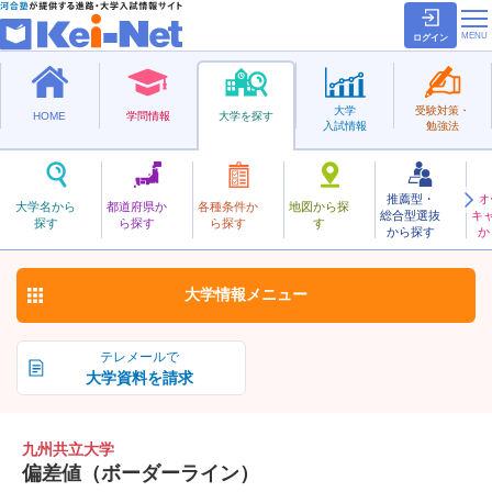
ログイン
大学
受験対策・
HOME
学問情報
大学を探す
入試情報
勉強法
推薦型・
オ
きゅうしゅうきょうりつ
大学名から
都道府県か
各種条件か
地図から探
総合型選抜
キ
九州共立大学
探す
ら探す
ら探す
す
私立
から探す
か
お気に入り
大学情報
メニュー
テレメールで
大学資料を請求
九州共立大学
偏差値（ボーダーライン）