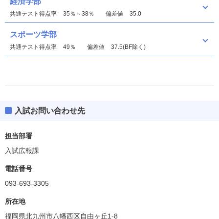
経済学部
共通テスト得点率
35％～38％
偏差値
35.0
スポーツ学部
共通テスト得点率
49％
偏差値
37.5(BF除く)
入試お問い合わせ先
経済学部
偏差値
35.0(BF除く)
担当部署
入試広報課
スポーツ学部
偏差値
35.0(BF除く)
電話番号
093-693-3305
所在地
福岡県北九州市八幡西区自由ヶ丘1-8