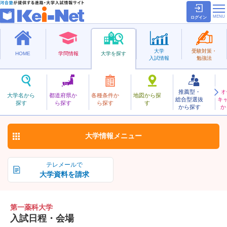
ログイン
大学
受験対策・
HOME
学問情報
大学を探す
入試情報
勉強法
推薦型・
オ
だいいちやっか
大学名から
都道府県か
各種条件か
地図から探
総合型選抜
キ
第一薬科大学
探す
ら探す
ら探す
す
私立
から探す
か
お気に入り
大学情報
メニュー
テレメールで
大学資料を請求
第一薬科大学
入試日程・会場