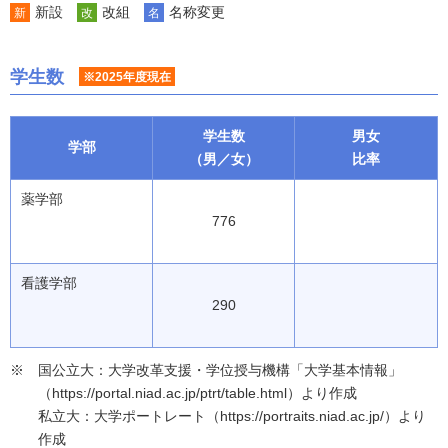
新設
改組
名称変更
新
改
名
学生数
※2025年度現在
学生数
男女
学部
（男／女）
比率
薬学部
776
看護学部
290
国公立大：大学改革支援・学位授与機構「大学基本情報」
（https://portal.niad.ac.jp/ptrt/table.html）より作成
私立大：大学ポートレート（https://portraits.niad.ac.jp/）より
作成