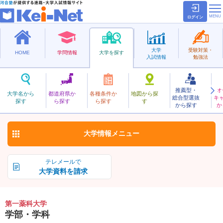
ログイン
大学
受験対策・
HOME
学問情報
大学を探す
入試情報
勉強法
推薦型・
オ
だいいちやっか
大学名から
都道府県か
各種条件か
地図から探
総合型選抜
キ
第一薬科大学
探す
ら探す
ら探す
す
私立
から探す
か
お気に入り
大学情報
メニュー
テレメールで
大学資料を請求
第一薬科大学
学部・学科