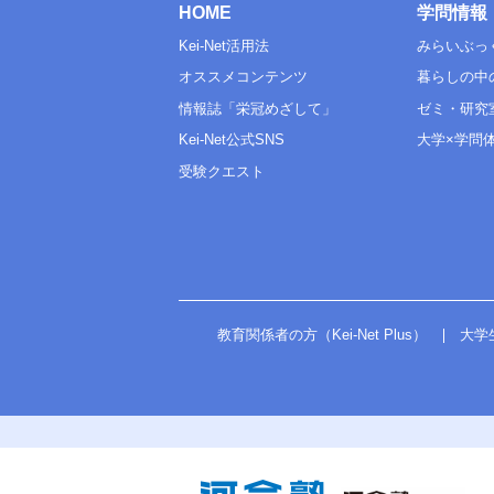
HOME
学問情報
Kei-Net活用法
みらいぶっ
オススメコンテンツ
暮らしの中
情報誌「栄冠めざして」
ゼミ・研究
Kei-Net公式SNS
大学×学問
受験クエスト
教育関係者の方（Kei-Net Plus）
大学