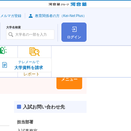
・メルマガ登録
教育関係者の方（Kei-Net Plus）
大学名検索
ログイン
大学の今
テレメールで
大学資料を請求
大学
トピック＆
レポート
大学情報
メニュー
入試お問い合わせ先
担当部署
入試事務室