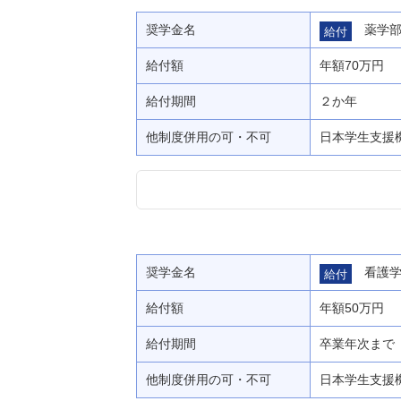
奨学金名
薬学
給付
給付額
年額70万円
給付期間
２か年
他制度併用の可・不可
日本学生支援
奨学金名
看護
給付
給付額
年額50万円
給付期間
卒業年次まで
他制度併用の可・不可
日本学生支援