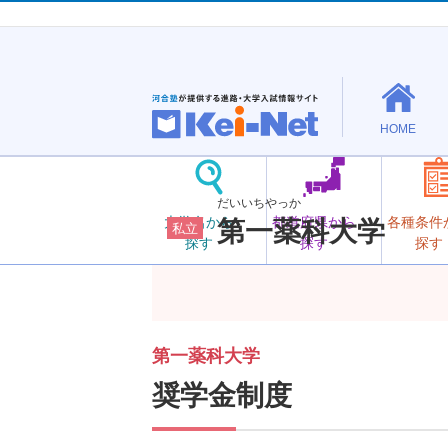
HOME
だいいちやっか
大学名から
都道府県から
各種条件
第一薬科大学
私立
探す
探す
探す
第一薬科大学
奨学金制度