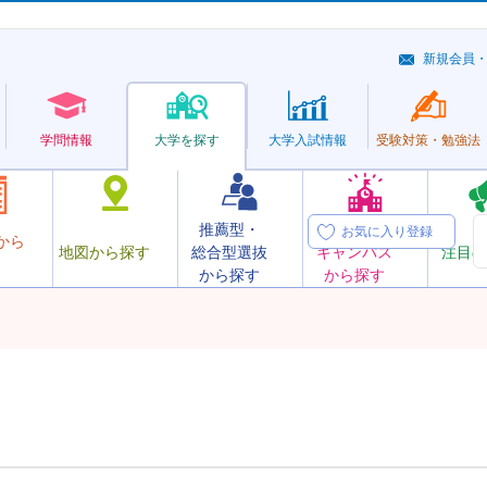
新規会員
学問情報
大学を探す
大学
入試情報
受験対策・
勉強法
推薦型・
オープン
お気に入り登録
から
地図から探す
総合型選抜
キャンパス
注目の
から探す
から探す