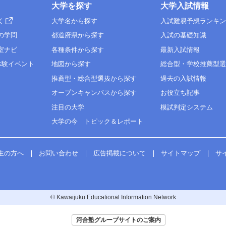
大学を探す
大学入試情報
く
大学名から探す
入試難易予想ランキ
の学問
都道府県から探す
入試の基礎知識
室ナビ
各種条件から探す
最新入試情報
体験イベント
地図から探す
総合型・学校推薦型
推薦型・総合型選抜から探す
過去の入試情報
オープンキャンパスから探す
お役立ち記事
注目の大学
模試判定システム
大学の今 トピック＆レポート
生の方へ
お問い合わせ
広告掲載について
サイトマップ
サ
© Kawaijuku Educational Information Network
河合塾グループサイトのご案内