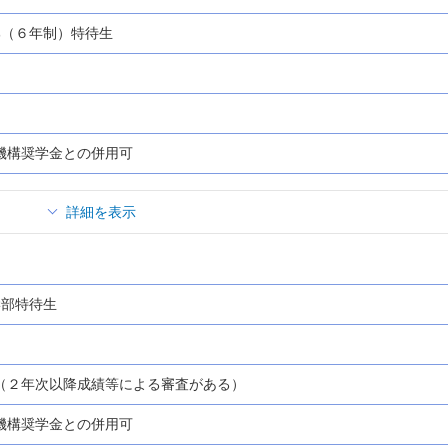
部（６年制）特待生
機構奨学金との併用可
詳細を表示
学部特待生
（２年次以降成績等による審査がある）
機構奨学金との併用可