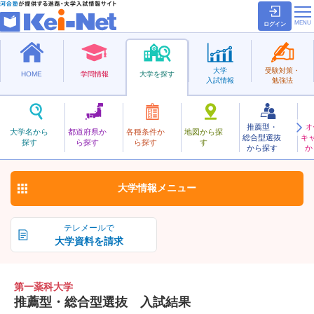
ログイン
大学
受験対策・
HOME
学問情報
大学を探す
入試情報
勉強法
推薦型・
オ
だいいちやっか
大学名から
都道府県か
各種条件か
地図から探
総合型選抜
キ
第一薬科大学
探す
ら探す
ら探す
す
私立
から探す
か
お気に入り
大学情報
メニュー
テレメールで
大学資料を請求
第一薬科大学
推薦型・総合型選抜 入試結果