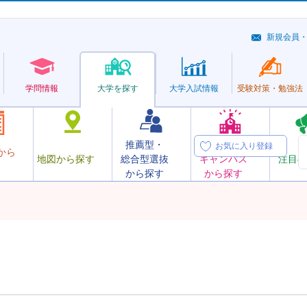
新規会員
学問情報
大学を探す
大学
入試情報
受験対策・
勉強法
推薦型・
オープン
お気に入り登録
から
地図から探す
総合型選抜
キャンパス
注目の
から探す
から探す