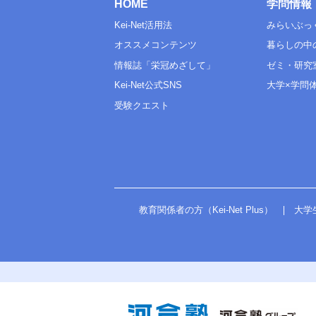
HOME
学問情報
Kei-Net活用法
みらいぶっ
オススメコンテンツ
暮らしの中
情報誌「栄冠めざして」
ゼミ・研究
Kei-Net公式SNS
大学×学問
受験クエスト
教育関係者の方（Kei-Net Plus）
大学