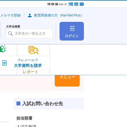
・メルマガ登録
教育関係者の方（Kei-Net Plus）
大学名検索
ログイン
大学の今
テレメールで
大学資料を請求
大学
トピック＆
レポート
大学情報
メニュー
入試お問い合わせ先
担当部署
入試広報課