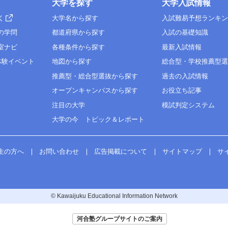
大学を探す
大学入試情報
く
大学名から探す
入試難易予想ランキ
の学問
都道府県から探す
入試の基礎知識
室ナビ
各種条件から探す
最新入試情報
体験イベント
地図から探す
総合型・学校推薦型
推薦型・総合型選抜から探す
過去の入試情報
オープンキャンパスから探す
お役立ち記事
注目の大学
模試判定システム
大学の今 トピック＆レポート
生の方へ
お問い合わせ
広告掲載について
サイトマップ
サ
© Kawaijuku Educational Information Network
河合塾グループサイトのご案内