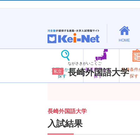
HOME
ながさきがいこくご
大学名から
都道府県から
各種条件
長崎外国語大学
私立
探す
探す
探す
長崎外国語大学
入試結果