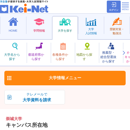
ログイン
大学
受験対策・
HOME
学問情報
大学を探す
入試情報
勉強法
推薦型・
オ
そうじょう
大学名から
都道府県か
各種条件か
地図から探
総合型選抜
キ
崇城大学
探す
ら探す
ら探す
す
私立
から探す
か
お気に入り
大学情報
メニュー
テレメールで
大学資料を請求
崇城大学
キャンパス所在地