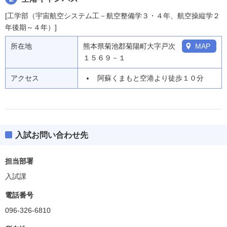
[工学部（宇宙航空システム工－航空整備学３・４年、航空操縦学２
年後期～４年）]
所在地
熊本県菊池郡菊陽町大字戸次
MAP
１５６９－１
アクセス
阿蘇くまもと空港より徒歩１０分
入試お問い合わせ先
担当部署
入試課
電話番号
096-326-6810