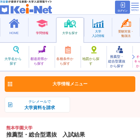
ログイン
大学
受験対策・
HOME
学問情報
大学を探す
入試情報
勉強法
推薦型・
オ
くまもとがくえん
大学名から
都道府県か
各種条件か
地図から探
総合型選抜
キ
熊本学園大学
探す
ら探す
ら探す
す
私立
から探す
か
お気に入り
大学情報
メニュー
テレメールで
大学資料を請求
熊本学園大学
推薦型・総合型選抜 入試結果