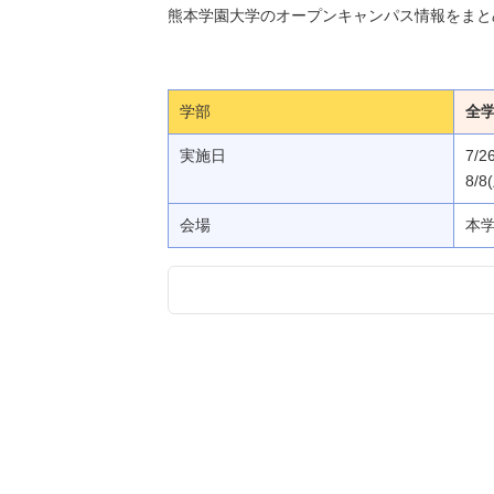
熊本学園大学のオープンキャンパス情報をまと
学部
全
実施日
7/2
8/8
会場
本