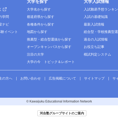
大学を探す
大学入試情報
く
大学名から探す
入試難易予想ランキ
の学問
都道府県から探す
入試の基礎知識
室ナビ
各種条件から探す
最新入試情報
体験イベント
地図から探す
総合型・学校推薦型
推薦型・総合型選抜から探す
過去の入試情報
オープンキャンパスから探す
お役立ち記事
注目の大学
模試判定システム
大学の今 トピック＆レポート
生の方へ
お問い合わせ
広告掲載について
サイトマップ
サ
© Kawaijuku Educational Information Network
河合塾グループサイトのご案内