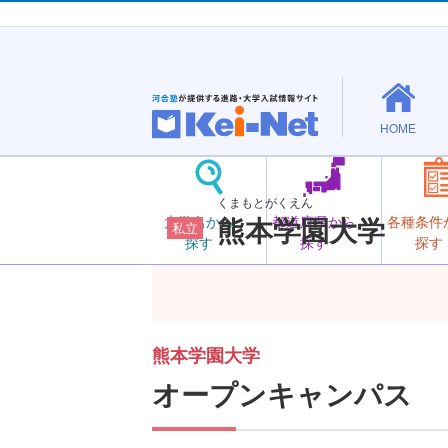
HOME
くまもとがくえん
大学名から
都道府県から
各種条件
熊本学園大学
私立
探す
探す
探す
熊本学園大学
オープンキャンパス