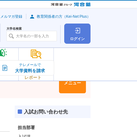
・メルマガ登録
教育関係者の方（Kei-Net Plus）
大学名検索
ログイン
大学の今
テレメールで
大学資料を請求
大学
トピック＆
レポート
大学情報
メニュー
入試お問い合わせ先
担当部署
入試課