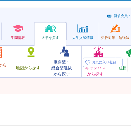
新規会員
学問情報
大学を探す
大学
入試情報
受験対策・
勉強法
推薦型・
オープン
お気に入り登録
から
地図から探す
総合型選抜
キャンパス
注目の
から探す
から探す