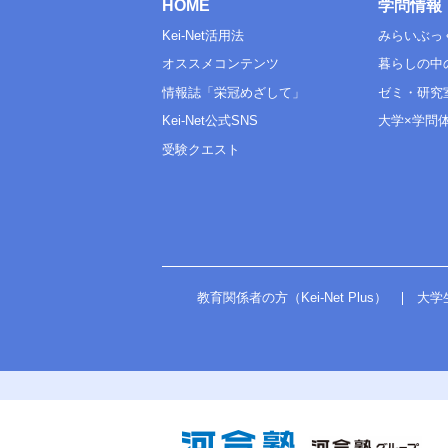
HOME
学問情報
Kei-Net活用法
みらいぶっ
オススメコンテンツ
暮らしの中
情報誌「栄冠めざして」
ゼミ・研究
Kei-Net公式SNS
大学×学問
受験クエスト
教育関係者の方（Kei-Net Plus）
大学