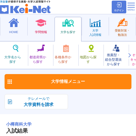
ログイン
大学
受験対策・
HOME
学問情報
大学を探す
入試情報
勉強法
推薦型・
オ
おたるしょうか
大学名から
都道府県か
各種条件か
地図から探
総合型選抜
キ
小樽商科大学
探す
ら探す
ら探す
す
国立
から探す
か
お気に入り
大学情報
メニュー
テレメールで
大学資料を請求
小樽商科大学
入試結果