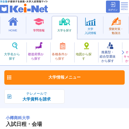
ログイン
大学
受験対策・
HOME
学問情報
大学を探す
入試情報
勉強法
推薦型・
オ
おたるしょうか
大学名から
都道府県か
各種条件か
地図から探
総合型選抜
キ
小樽商科大学
探す
ら探す
ら探す
す
国立
から探す
か
お気に入り
大学情報
メニュー
テレメールで
大学資料を請求
小樽商科大学
入試日程・会場