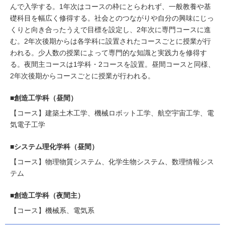
んで入学する。1年次はコースの枠にとらわれず、一般教養や基
礎科目を幅広く修得する。社会とのつながりや自分の興味にじっ
くりと向き合ったうえで目標を設定し、2年次に専門コースに進
む。2年次後期からは各学科に設置されたコースごとに授業が行
われる。少人数の授業によって専門的な知識と実践力を修得す
る。夜間主コースは1学科・2コースを設置。昼間コースと同様、
2年次後期からコースごとに授業が行われる。
■創造工学科（昼間）
【コース】建築土木工学、機械ロボット工学、航空宇宙工学、電
気電子工学
■システム理化学科（昼間）
【コース】物理物質システム、化学生物システム、数理情報シス
テム
■創造工学科（夜間主）
【コース】機械系、電気系