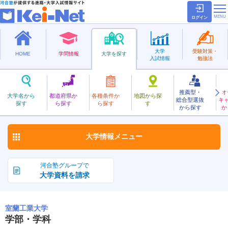
ログイン
大学
受験対策・
HOME
学問情報
大学を探す
入試情報
勉強法
推薦型・
オ
むろらんこうぎょう
大学名から
都道府県か
各種条件か
地図から探
総合型選抜
キ
室蘭工業大学
探す
ら探す
ら探す
す
国立
から探す
か
お気に入り
大学情報
メニュー
河合塾グループで
大学資料を請求
室蘭工業大学
学部・学科