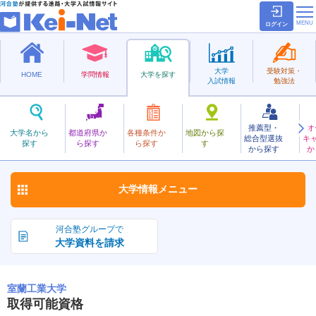
ログイン
大学
受験対策・
HOME
学問情報
大学を探す
入試情報
勉強法
推薦型・
オ
むろらんこうぎょう
大学名から
都道府県か
各種条件か
地図から探
総合型選抜
キ
室蘭工業大学
探す
ら探す
ら探す
す
国立
から探す
か
お気に入り
大学情報
メニュー
河合塾グループで
大学資料を請求
室蘭工業大学
取得可能資格