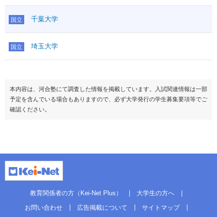
国語
200
範囲
千葉大学
物理基礎
◇1
国立
化学基礎
◇1
理科基礎
生物基礎
◇1
埼玉大学
国立
地学基礎
◇1
100（～200）
理科
物理
◇
第１
化学
◇
生物
◇
本内容は、河合塾にて調査した情報を掲載しています。入試関連情報は一部
地学
◇
予定を含んでいる場合もありますので、必ず大学発行の学生募集要項等でご
科目数
＊2
確認ください。
地理
◇
日本史
◇
世界史
◇
地
100（～200）
歴・
地歴公共
◇
第１
公民
倫理
◇
政治経済
◇
科目数
＊2
情報Ⅰ
●
50
備考
＊理２・地公２→３
教育関係者の方（Kei-Net Plus）
大学生の方へ
お問い合わせ
広告掲載について
サイトマップ
＜１科目＞