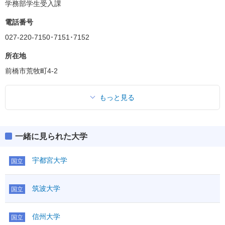
＜２科目＞
学務部学生受入課
共通テスト
二次・個別学力検査
電話番号
027-220-7150･7151･7152
共通テスト
所在地
ボーダー得点
前橋市荒牧町4-2
570(60%)
英資出願要件
(得点率)
教科・科目数
選択型
2段階選抜
－
もっと見る
「●」:必須、「○」:教科内選択、「◇」:他教科との選択
「●1」「○1」「◇1」：はセットで1科目扱い
満点
950
一緒に見られた大学
英語資格・検定試験
R
●
160
英語
外国
宇都宮大学
L
●
40
200
国立
語
その他
独仏中韓
IA
○
①
筑波大学
国立
I
○
数学
200
②
ⅡBC
●
科目数
2
信州大学
国立
国語
●