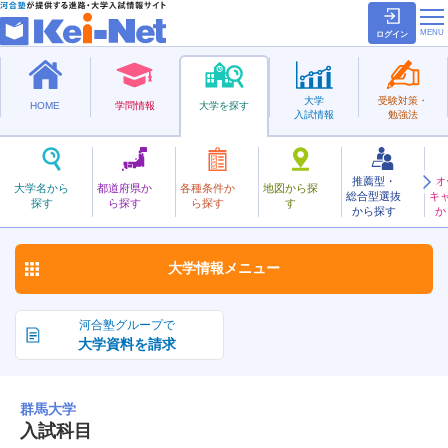
ログイン
大学
受験対策・
HOME
学問情報
大学を探す
入試情報
勉強法
推薦型・
オ
ぐんま
大学名から
都道府県か
各種条件か
地図から探
総合型選抜
キ
群馬大学
探す
ら探す
ら探す
す
国立
から探す
か
お気に入り
大学情報
メニュー
河合塾グループで
大学資料を請求
群馬大学
入試科目