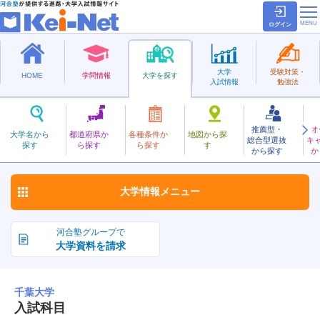
ログイン
大学
受験対策・
HOME
学問情報
大学を探す
入試情報
勉強法
推薦型・
オ
ちば
大学名から
都道府県か
各種条件か
地図から探
総合型選抜
キ
千葉大学
探す
ら探す
ら探す
す
国立
から探す
か
お気に入り
大学情報
メニュー
河合塾グループで
大学資料を請求
千葉大学
入試科目