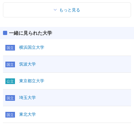
理科基礎
「●1」「○1」「◇1」：はセットで1科目扱い
I
「●1」「○1」「◇1」：はセットで1科目扱い
生物基礎
○1
理科
数学
物理
○
100
②
ⅡBC
●
もっと見る
第１
地学基礎
○1
化学
○
50
満点
475
科目数
2
満点
475
理科
物理
○
生物
○
英語資格・検定試験
国語
●
英語資格・検定試験
第１
化学
○
国語
地学
○
100
R
●
80
範囲
R
●
80
英語
外国
生物
○
科目数
1
英語
外国
L
●
20
100
一緒に見られた大学
物理基礎
L
●
20
100
語
地学
○
地理
○
語
その他
独仏中韓
化学基礎
その他
独仏
科目数
1
日本史
理科基礎
○
IA
●
生物基礎
横浜国立大学
IA
●
国立
①
地理
○
世界史
○
地
①
I
地学基礎
I
数学
100
日本史
○
歴・
地歴公共
100
数学
100
②
ⅡBC
●
理科
物理
●
100
②
ⅡBC
●
世界史
○
地
公民
倫理
○
科目数
筑波大学
2
国立
化学
●
科目数
2
歴・
地歴公共
100
政治経済
○
国語
●
生物
国語
●
国語
100
公民
倫理
○
科目数
2
国語
100
範囲
地学
範囲
政治経済
○
情報Ⅰ
東京都立大学
●
25
公立
物理基礎
科目数
2
物理基礎
科目数
2
備考
化学基礎
地理
○
化学基礎
理科基礎
情報Ⅰ
●
25
理科基礎
生物基礎
日本史
○
埼玉大学
生物基礎
国立
備考
＜②＞
地学基礎
世界史
○
地
50
地学基礎
ボーダー
理科
物理
○
100
共通テスト
57.5
英資出願要件
二次・個別学力検査
歴・
地歴公共
○
理科
物理
○
100
この方式のTOPに戻る
偏差値
化学
東北大学
○
第１
国立
公民
倫理
○
化学
○
ボーダー
生物
○
60.0
英資出願要件
政治経済
○
生物
○
偏差値
共通テスト
地学
後期（募集人員：65）
科目数
1
地学
科目数
2