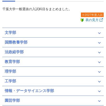
千葉大学一般選抜の入試科目をまとめました。
※2027年度入試
表の見方
文学部
国際教養学部
法政経学部
教育学部
前期（募集人員：83）
理学部
前期
後期
工学部
＜①＞
前期（募集人員：290）
共通テスト
二次・個別学力検査
情報・データサイエンス学部
共通テスト
二次・個別学力検査
園芸学部
共通テスト