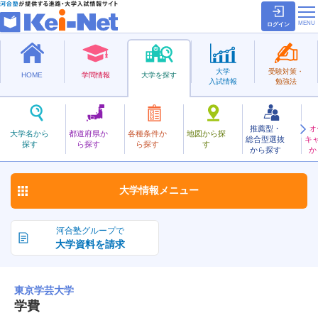
ログイン
大学
受験対策・
HOME
学問情報
大学を探す
入試情報
勉強法
推薦型・
オ
とうきょうがくげい
大学名から
都道府県か
各種条件か
地図から探
総合型選抜
キ
東京学芸大学
探す
ら探す
ら探す
す
国立
から探す
か
お気に入り
大学情報
メニュー
河合塾グループで
大学資料を請求
東京学芸大学
学費