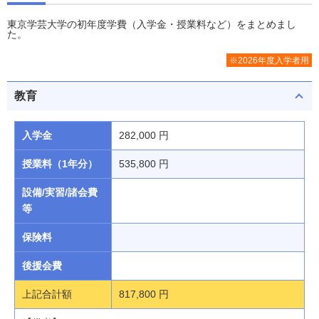
東京学芸大学の初年度学費（入学金・授業料など）をまとめまし
た。
※2026年度入学者用
教育
入学金
282,000 円
授業料（1年分）
535,800 円
設備/実習/諸会費
等
保険料
後援会費
上記合計額
817,800 円