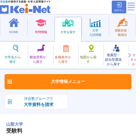
ログイン
大学
受験対策・
HOME
学問情報
大学を探す
入試情報
勉強法
推薦型・
オ
やまなし
大学名から
都道府県か
各種条件か
地図から探
総合型選抜
キ
山梨大学
探す
ら探す
ら探す
す
国立
から探す
か
お気に入り
大学情報
メニュー
河合塾グループで
大学資料を請求
山梨大学
受験料