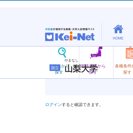
HOME
やまなし
大学名から
都道府県から
各種条件
山梨大学
国立
探す
探す
探す
ログイン
すると確認できます。