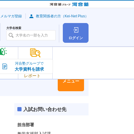
・メルマガ登録
教育関係者の方（Kei-Net Plus）
大学名検索
ログイン
大学の今
河合塾グループで
大学資料を請求
大学
トピック＆
レポート
大学情報
メニュー
入試お問い合わせ先
担当部署
教学支援部入試課