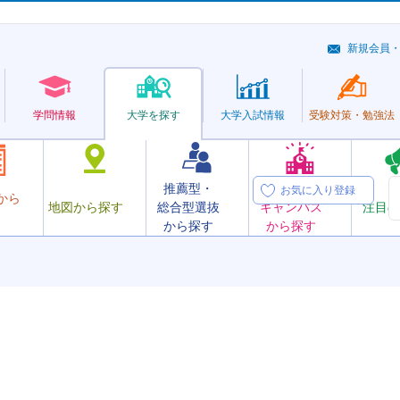
新規会員
学問情報
大学を探す
大学
入試情報
受験対策・
勉強法
推薦型・
オープン
お気に入り登録
から
地図から探す
総合型選抜
キャンパス
注目の
から探す
から探す