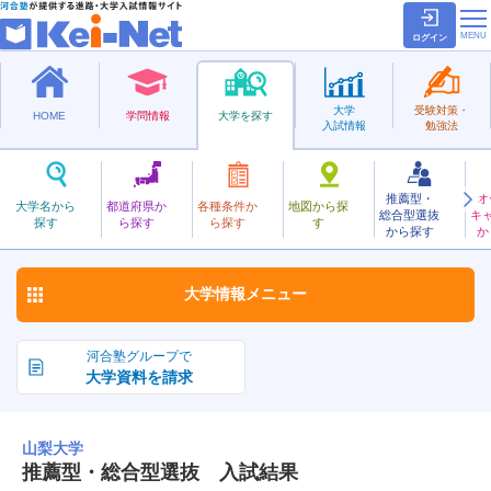
ログイン
大学
受験対策・
HOME
学問情報
大学を探す
入試情報
勉強法
推薦型・
オ
やまなし
大学名から
都道府県か
各種条件か
地図から探
総合型選抜
キ
山梨大学
探す
ら探す
ら探す
す
国立
から探す
か
お気に入り
大学情報
メニュー
河合塾グループで
大学資料を請求
山梨大学
推薦型・総合型選抜 入試結果