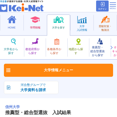
ログイン
大学
受験対策・
HOME
学問情報
大学を探す
入試情報
勉強法
推薦型・
オ
しんしゅう
大学名から
都道府県か
各種条件か
地図から探
総合型選抜
キ
信州大学
探す
ら探す
ら探す
す
国立
から探す
か
お気に入り
大学情報
メニュー
河合塾グループで
大学資料を請求
信州大学
推薦型・総合型選抜 入試結果