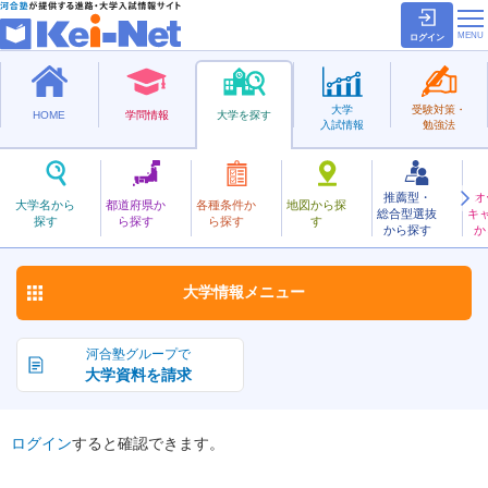
ログイン
大学
受験対策・
HOME
学問情報
大学を探す
入試情報
勉強法
推薦型・
オ
きょうときょういく
大学名から
都道府県か
各種条件か
地図から探
総合型選抜
キ
京都教育大学
探す
ら探す
ら探す
す
国立
から探す
か
お気に入り
大学情報
メニュー
河合塾グループで
大学資料を請求
ログイン
すると確認できます。