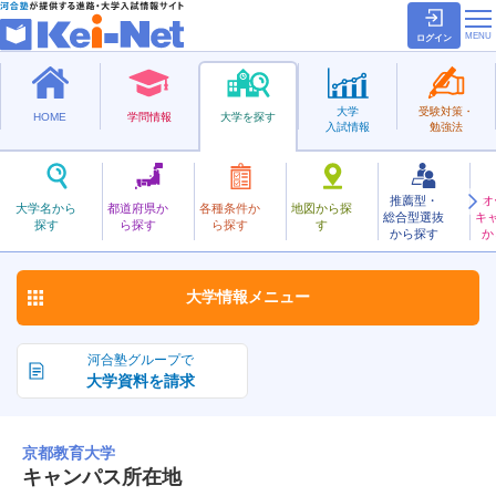
ログイン
大学
受験対策・
HOME
学問情報
大学を探す
入試情報
勉強法
推薦型・
オ
きょうときょういく
大学名から
都道府県か
各種条件か
地図から探
総合型選抜
キ
京都教育大学
探す
ら探す
ら探す
す
国立
から探す
か
お気に入り
大学情報
メニュー
河合塾グループで
大学資料を請求
京都教育大学
キャンパス所在地