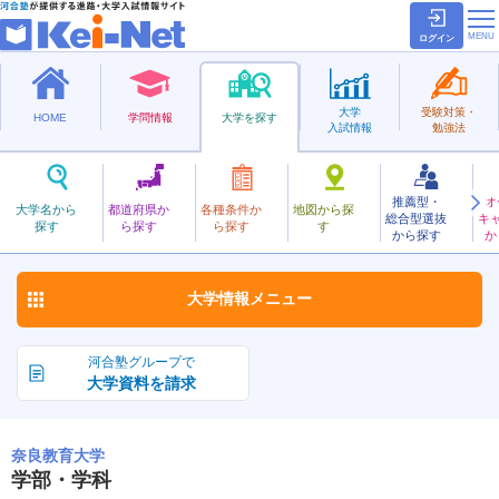
ログイン
大学
受験対策・
HOME
学問情報
大学を探す
入試情報
勉強法
推薦型・
オ
ならきょういく
大学名から
都道府県か
各種条件か
地図から探
総合型選抜
キ
奈良教育大学
探す
ら探す
ら探す
す
国立
から探す
か
お気に入り
大学情報
メニュー
河合塾グループで
大学資料を請求
奈良教育大学
学部・学科