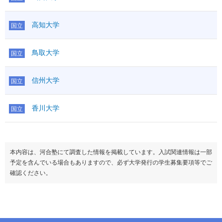
語
物理基礎
○1
その他
独仏中韓
化学基礎
理科基礎
化学基礎
○1
IA
○
生物基礎
理科基礎
①
高知大学
国立
生物基礎
○1
I
地学基礎
数学
100
地学基礎
○1
②
ⅡBC
○
200
理科
物理
○
200
理科
物理
○
科目数
1
化学
○
鳥取大学
国立
同名×
化学
○
国語
●
生物
○
国語
200
生物
○
範囲
地学
地学
○
信州大学
物理基礎
○1
国立
科目数
2
科目数
2
化学基礎
○1
地理
○
理科基礎
地理
○
生物基礎
○1
日本史
○
香川大学
国立
日本史
○
地学基礎
○1
100
世界史
○
地
50
世界史
○
地
理科
物理
○
50
歴・
地歴公共
○
第１
歴・
地歴公共
○
化学
○
第１
公民
倫理
○
第１
公民
倫理
○
生物
○
政治経済
○
本内容は、河合塾にて調査した情報を掲載しています。入試関連情報は一部
政治経済
○
地学
○
科目数
1
予定を含んでいる場合もありますので、必ず大学発行の学生募集要項等でご
科目数
1
科目数
1
情報Ⅰ
●
30
確認ください。
情報Ⅰ
●
50
地理
○
備考
備考
日本史
○
世界史
○
地
＜パターンＢ＞
この方式のTOPに戻る
歴・
地歴公共
○
200
ボーダー
共通テスト
42.5
英資出願要件
二次・個別学力検査
ボーダー
公民
倫理
○
偏差値
47.5
英資出願要件