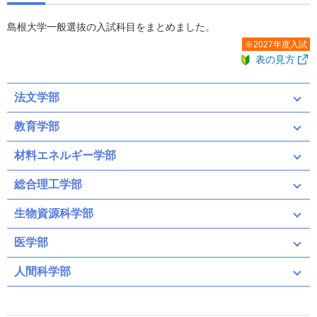
島根大学一般選抜の入試科目をまとめました。
※2027年度入試
表の見方
法文学部
教育学部
材料エネルギー学部
総合理工学部
生物資源科学部
前期
後期
医学部
前期
後期
前期（募集人員：40）
人間科学部
前期（募集人員：167）
＜パターンＡ＞
共通テスト
二次・個別学力検査