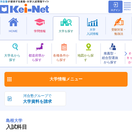
ログイン
大学
受験対策・
HOME
学問情報
大学を探す
入試情報
勉強法
推薦型・
オ
しまね
大学名から
都道府県か
各種条件か
地図から探
総合型選抜
キ
島根大学
探す
ら探す
ら探す
す
国立
から探す
か
お気に入り
大学情報
メニュー
河合塾グループで
大学資料を請求
島根大学
入試科目