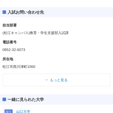
共通テスト
二次・個別学力検査
前期
後期
入試お問い合わせ先
共通テスト
共通テスト
前期（募集人員：40）
ボーダー得点
担当部署
374(48%)
英資出願要件
ボーダー得点
(得点率)
459(51%)
英資出願要件
＜パターン①＞
(松江キャンパス)教育・学生支援部入試課
(得点率)
教科・科目数
理型
2段階選抜
－
教科・科目数
理型
2段階選抜
－
「●」:必須、「○」:教科内選択、「◇」:他教科との選択
共通テスト
二次・個別学力検査
電話番号
「●」:必須、「○」:教科内選択、「◇」:他教科との選択
「●1」「○1」「◇1」：はセットで1科目扱い
「●1」「○1」「◇1」：はセットで1科目扱い
0852-32-6073
満点
780
共通テスト
満点
900
所在地
英語資格・検定試験
英語資格・検定試験
R
●
160
ボーダー得点
松江市西川津町1060
英語
外国
553(65%)
英資出願要件
R
●
160
(得点率)
L
●
40
200
英語
外国
語
L
●
40
200
教科・科目数
その他
6－7
2段階選抜
独仏中韓
－
語
その他
独仏中韓
もっと見る
IA
「●」:必須、「○」:教科内選択、「◇」:他教科との選択
●
①
IA
○
「●1」「○1」「◇1」：はセットで1科目扱い
I
①
数学
200
I
○
②
ⅡBC
●
数学
200
②
ⅡBC
●
満点
850
科目数
2
一緒に見られた大学
科目数
2
英語資格・検定試験
国語
●
国語
100
国語
●
R
●
160
範囲
国語
200
英語
外国
範囲
山口大学
L
●
40
200
国立
物理基礎