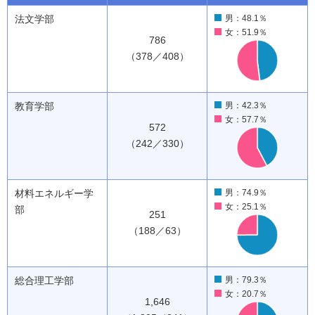
法文学部
男：48.1％
女：51.9％
786
（378／408）
教育学部
男：42.3％
女：57.7％
572
（242／330）
材料エネルギー学
男：74.9％
女：25.1％
部
251
（188／63）
総合理工学部
男：79.3％
女：20.7％
1,646