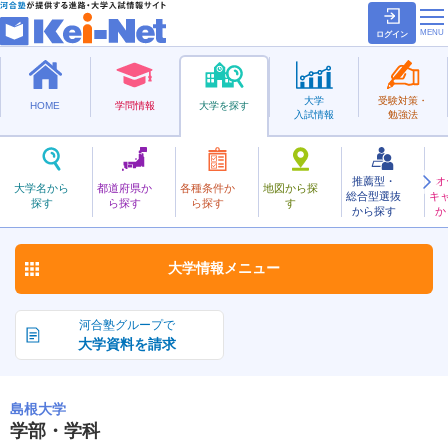
ログイン
大学
受験対策・
HOME
学問情報
大学を探す
入試情報
勉強法
推薦型・
オ
しまね
大学名から
都道府県か
各種条件か
地図から探
総合型選抜
キ
島根大学
探す
ら探す
ら探す
す
国立
から探す
か
お気に入り
大学情報
メニュー
河合塾グループで
大学資料を請求
島根大学
学部・学科