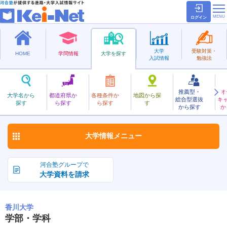
ログイン
大学
受験対策・
HOME
学問情報
大学を探す
入試情報
勉強法
推薦型・
オ
かがわ
大学名から
都道府県か
各種条件か
地図から探
総合型選抜
キ
香川大学
探す
ら探す
ら探す
す
国立
から探す
か
お気に入り
大学情報
メニュー
河合塾グループで
大学資料を請求
香川大学
学部・学科