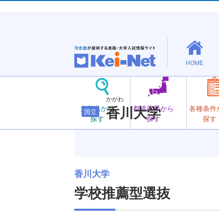
HOME
かがわ
大学名から
都道府県から
各種条件
香川大学
国立
探す
探す
探す
香川大学
学校推薦型選抜