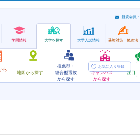
新規会員
学問情報
大学を探す
大学
入試情報
受験対策・
勉強法
推薦型・
オープン
お気に入り登録
から
地図から探す
総合型選抜
キャンパス
注目の
から探す
から探す