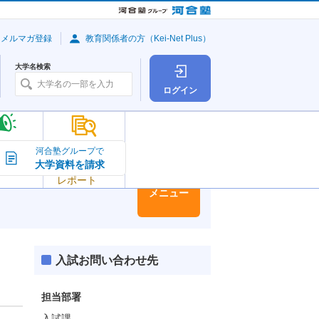
・メルマガ登録
教育関係者の方（Kei-Net Plus）
大学名検索
ログイン
大学の今
河合塾グループで
大学資料を請求
大学
トピック＆
レポート
大学情報
メニュー
入試お問い合わせ先
担当部署
入試課