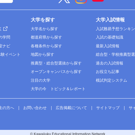
大学を探す
大学入試情報
く
大学名から探す
入試難易予想ランキ
の学問
都道府県から探す
入試の基礎知識
室ナビ
各種条件から探す
最新入試情報
体験イベント
地図から探す
総合型・学校推薦型
推薦型・総合型選抜から探す
過去の入試情報
オープンキャンパスから探す
お役立ち記事
注目の大学
模試判定システム
大学の今 トピック＆レポート
生の方へ
お問い合わせ
広告掲載について
サイトマップ
サ
© Kawaijuku Educational Information Network