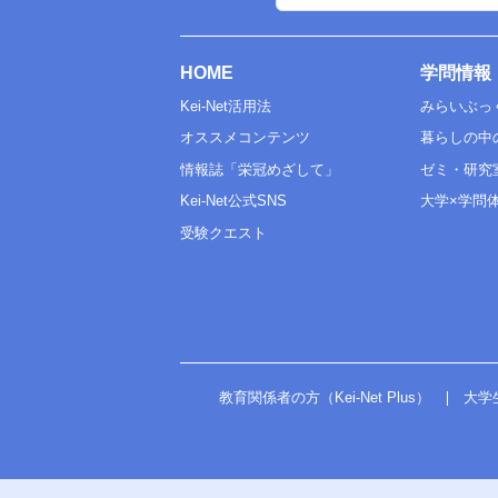
HOME
学問情報
Kei-Net活用法
みらいぶっ
オススメコンテンツ
暮らしの中
情報誌「栄冠めざして」
ゼミ・研究
Kei-Net公式SNS
大学×学問
受験クエスト
教育関係者の方（Kei-Net Plus）
大学