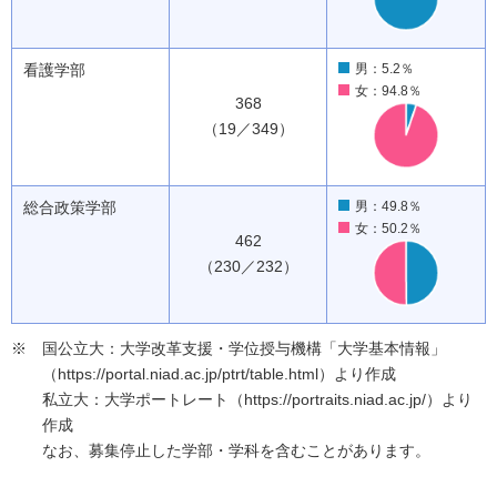
看護学部
男：5.2％
女：94.8％
368
（19／349）
総合政策学部
男：49.8％
女：50.2％
462
（230／232）
国公立大：大学改革支援・学位授与機構「大学基本情報」
（https://portal.niad.ac.jp/ptrt/table.html）より作成
私立大：大学ポートレート（https://portraits.niad.ac.jp/）より
作成
なお、募集停止した学部・学科を含むことがあります。