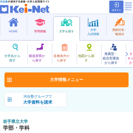
ログイン
大学
受験対策・
HOME
学問情報
大学を探す
入試情報
勉強法
推薦型・
オ
いわてけんりつ
大学名から
都道府県か
各種条件か
地図から探
総合型選抜
キ
岩手県立大学
探す
ら探す
ら探す
す
公立
から探す
か
お気に入り
大学情報
メニュー
河合塾グループで
大学資料を請求
岩手県立大学
学部・学科