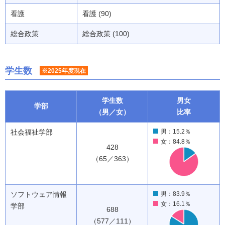
看護
看護 (90)
総合政策
総合政策 (100)
学生数
※2025年度現在
学生数
男女
学部
（男／女）
比率
社会福祉学部
男：15.2％
女：84.8％
428
（65／363）
ソフトウェア情報
男：83.9％
女：16.1％
学部
688
（577／111）