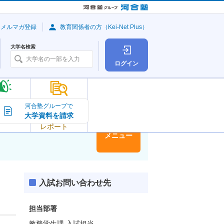
・メルマガ登録
教育関係者の方（Kei-Net Plus）
大学名検索
ログイン
大学の今
河合塾グループで
大学資料を請求
大学
トピック＆
レポート
大学情報
メニュー
入試お問い合わせ先
担当部署
教務学生課 入試担当