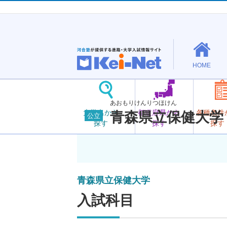
HOME
あおもりけんりつほけん
大学名から
都道府県から
各種条件
青森県立保健大学
公立
探す
探す
探す
青森県立保健大学
入試科目