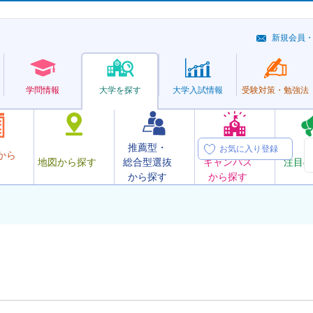
新規会員
学問情報
大学を探す
大学
入試情報
受験対策・
勉強法
推薦型・
オープン
お気に入り登録
から
地図から探す
総合型選抜
キャンパス
注目の
から探す
から探す