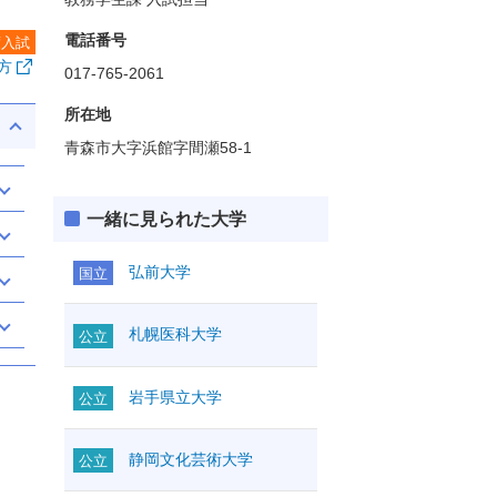
電話番号
度入試
方
017-765-2061
所在地
青森市大字浜館字間瀬58-1
一緒に見られた大学
弘前大学
国立
札幌医科大学
公立
岩手県立大学
公立
静岡文化芸術大学
公立