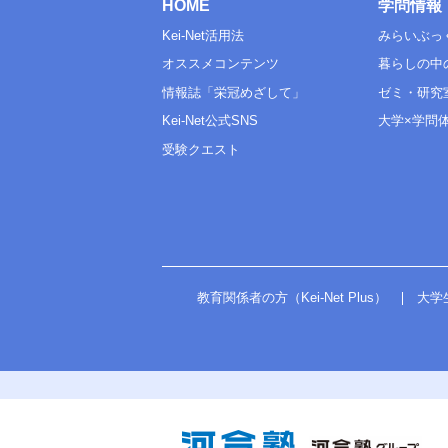
HOME
学問情報
Kei-Net活用法
みらいぶっ
オススメコンテンツ
暮らしの中
情報誌「栄冠めざして」
ゼミ・研究
Kei-Net公式SNS
大学×学問
受験クエスト
教育関係者の方（Kei-Net Plus）
大学