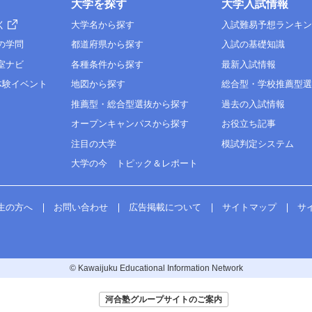
大学を探す
大学入試情報
く
大学名から探す
入試難易予想ランキ
の学問
都道府県から探す
入試の基礎知識
室ナビ
各種条件から探す
最新入試情報
体験イベント
地図から探す
総合型・学校推薦型
推薦型・総合型選抜から探す
過去の入試情報
オープンキャンパスから探す
お役立ち記事
注目の大学
模試判定システム
大学の今 トピック＆レポート
生の方へ
お問い合わせ
広告掲載について
サイトマップ
サ
© Kawaijuku Educational Information Network
河合塾グループサイトのご案内