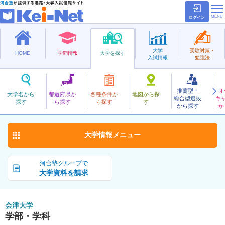
ログイン
大学
受験対策・
HOME
学問情報
大学を探す
入試情報
勉強法
推薦型・
オ
あいづ
大学名から
都道府県か
各種条件か
地図から探
総合型選抜
キ
会津大学
探す
ら探す
ら探す
す
公立
から探す
か
お気に入り
大学情報
メニュー
河合塾グループで
大学資料を請求
会津大学
学部・学科