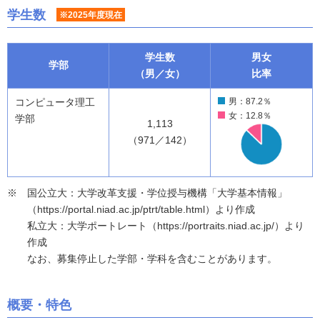
学生数
※2025年度現在
学生数
男女
学部
（男／女）
比率
コンピュータ理工
男：87.2％
女：12.8％
学部
1,113
（971／142）
国公立大：大学改革支援・学位授与機構「大学基本情報」
（https://portal.niad.ac.jp/ptrt/table.html）より作成
私立大：大学ポートレート（https://portraits.niad.ac.jp/）より
作成
なお、募集停止した学部・学科を含むことがあります。
概要・特色