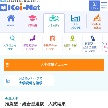
ログイン
大学
受験対策・
HOME
学問情報
大学を探す
入試情報
勉強法
推薦型・
オ
あいづ
大学名から
都道府県か
各種条件か
地図から探
総合型選抜
キ
会津大学
探す
ら探す
ら探す
す
公立
から探す
か
お気に入り
大学情報
メニュー
河合塾グループで
大学資料を請求
会津大学
推薦型・総合型選抜 入試結果