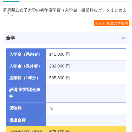
群馬県立女子大学の初年度学費（入学金・授業料など）をまとめま
した。
※2025年度入学者用
全学
入学金（県内者）
141,000 円
入学金（県外者）
282,000 円
授業料（1年分）
535,800 円
設備/実習/諸会費
等
保険料
※
後援会費
上記合計額（県内
676,800 円