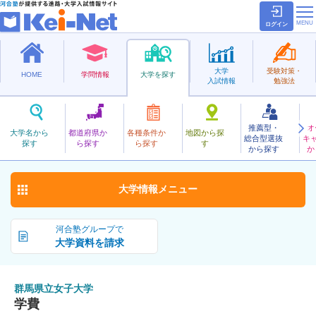
ログイン
大学
受験対策・
HOME
学問情報
大学を探す
入試情報
勉強法
推薦型・
オ
ぐんまけんりつじょし
大学名から
都道府県か
各種条件か
地図から探
総合型選抜
キ
群馬県立女子大学
探す
ら探す
ら探す
す
公立
から探す
か
お気に入り
大学情報
メニュー
河合塾グループで
大学資料を請求
群馬県立女子大学
学費