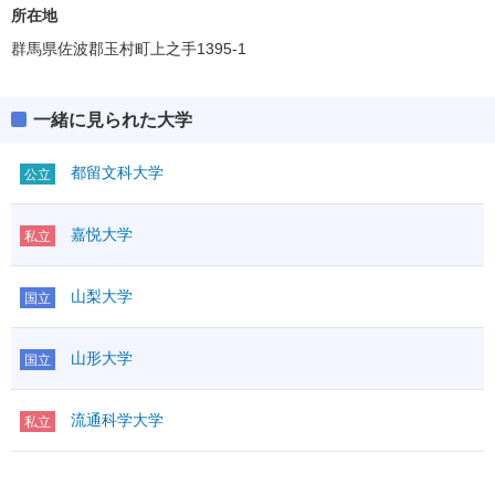
所在地
群馬県佐波郡玉村町上之手1395-1
一緒に見られた大学
都留文科大学
公立
嘉悦大学
私立
山梨大学
国立
山形大学
国立
流通科学大学
私立