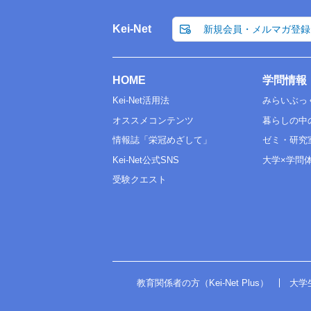
Kei-Net
新規会員・メルマガ登録
HOME
学問情報
Kei-Net活用法
みらいぶっ
オススメコンテンツ
暮らしの中
情報誌「栄冠めざして」
ゼミ・研究
Kei-Net公式SNS
大学×学問
受験クエスト
教育関係者の方（Kei-Net Plus）
大学