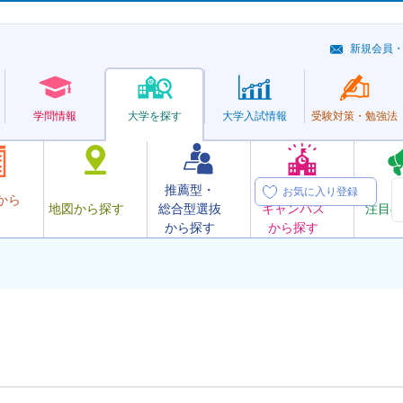
新規会員
学問情報
大学を探す
大学
入試情報
受験対策・
勉強法
推薦型・
オープン
お気に入り登録
から
地図から探す
総合型選抜
キャンパス
注目の
から探す
から探す