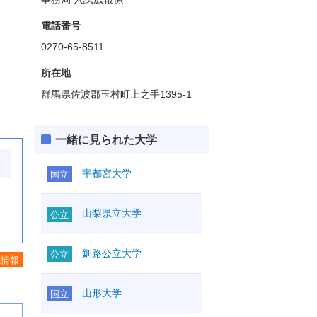
電話番号
0270-65-8511
所在地
群馬県佐波郡玉村町上之手1395-1
一緒に見られた大学
宇都宮大学
国立
山梨県立大学
公立
釧路公立大学
公立
施情報
山形大学
国立