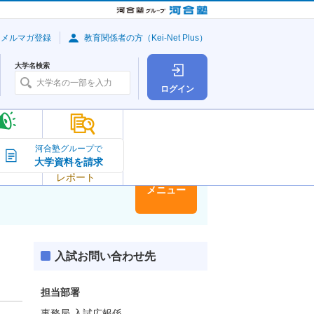
・メルマガ登録
教育関係者の方（Kei-Net Plus）
大学名検索
ログイン
大学の今
河合塾グループで
大学資料を請求
大学
トピック＆
レポート
大学情報
メニュー
入試お問い合わせ先
担当部署
事務局 入試広報係