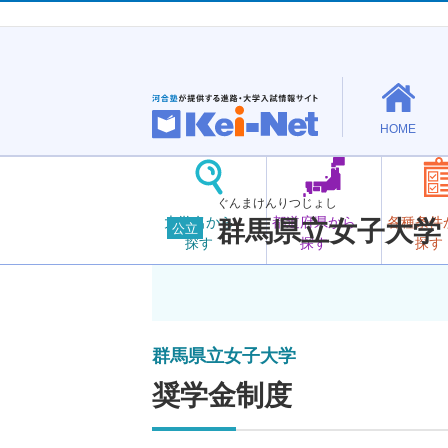
HOME
ぐんまけんりつじょし
大学名から
都道府県から
各種条件
群馬県立女子大学
公立
探す
探す
探す
群馬県立女子大学
奨学金制度