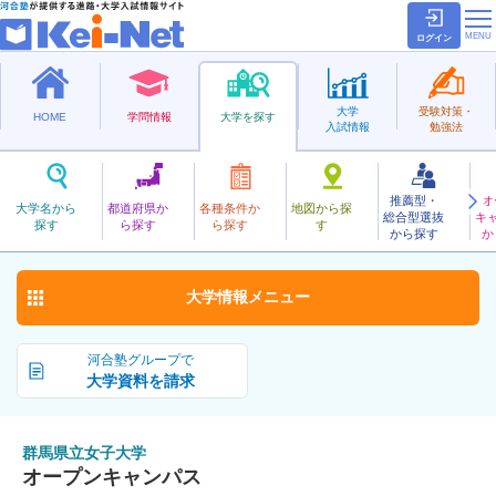
ログイン
大学
受験対策・
HOME
学問情報
大学を探す
入試情報
勉強法
推薦型・
オ
ぐんまけんりつじょし
大学名から
都道府県か
各種条件か
地図から探
総合型選抜
キ
群馬県立女子大学
探す
ら探す
ら探す
す
公立
から探す
か
お気に入り
大学情報
メニュー
河合塾グループで
大学資料を請求
群馬県立女子大学
オープンキャンパス