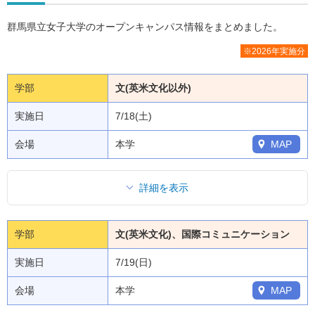
群馬県立女子大学のオープンキャンパス情報をまとめました。
※2026年実施分
学部
文(英米文化以外)
実施日
7/18(土)
会場
本学
MAP
詳細を表示
学部
文(英米文化)、国際コミュニケーション
実施日
7/19(日)
会場
本学
MAP