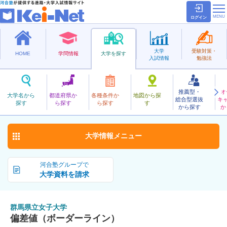
ログイン
大学
受験対策・
HOME
学問情報
大学を探す
入試情報
勉強法
推薦型・
オ
ぐんまけんりつじょし
大学名から
都道府県か
各種条件か
地図から探
総合型選抜
キ
群馬県立女子大学
探す
ら探す
ら探す
す
公立
から探す
か
お気に入り
大学情報
メニュー
河合塾グループで
大学資料を請求
群馬県立女子大学
偏差値（ボーダーライン）