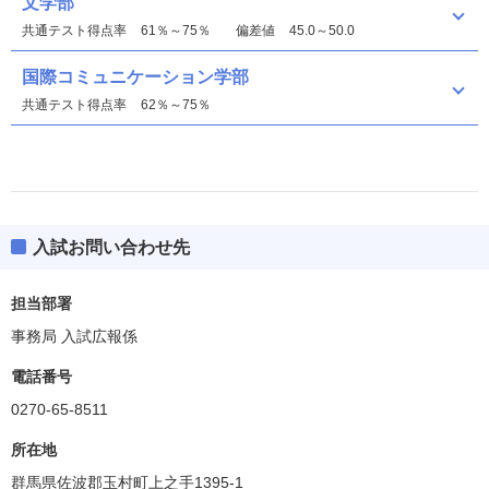
文学部
共通テスト得点率
61％～75％
偏差値
45.0～50.0
国際コミュニケーション学部
共通テスト得点率
62％～75％
入試お問い合わせ先
文学部
偏差値
47.5～50.0
担当部署
事務局 入試広報係
国際コミュニケーション学部
電話番号
0270-65-8511
所在地
群馬県佐波郡玉村町上之手1395-1