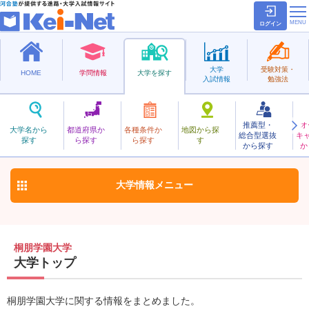
ログイン
大学
受験対策・
HOME
学問情報
大学を探す
入試情報
勉強法
推薦型・
オ
とうほうがくえん
大学名から
都道府県か
各種条件か
地図から探
総合型選抜
キ
桐朋学園大学
探す
ら探す
ら探す
す
私立
から探す
か
お気に入り
大学情報
メニュー
桐朋学園大学
大学トップ
桐朋学園大学に関する情報をまとめました。