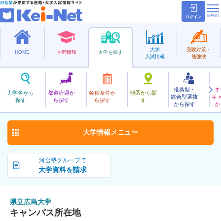
ログイン
大学
受験対策・
HOME
学問情報
大学を探す
入試情報
勉強法
推薦型・
オ
けんりつひろしま
大学名から
都道府県か
各種条件か
地図から探
総合型選抜
キ
県立広島大学
探す
ら探す
ら探す
す
公立
から探す
か
お気に入り
大学情報
メニュー
河合塾グループで
大学資料を請求
県立広島大学
キャンパス所在地