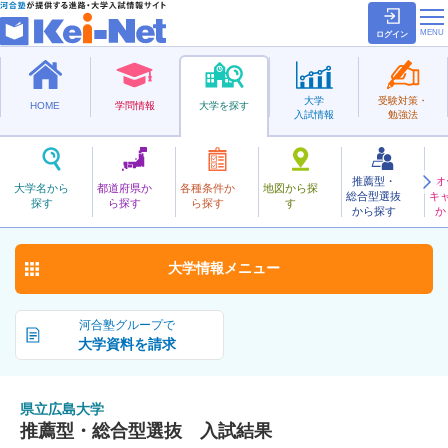
ログイン
大学
受験対策・
HOME
学問情報
大学を探す
入試情報
勉強法
推薦型・
オ
けんりつひろしま
大学名から
都道府県か
各種条件か
地図から探
総合型選抜
キ
県立広島大学
探す
ら探す
ら探す
す
公立
から探す
か
お気に入り
大学情報
メニュー
河合塾グループで
大学資料を請求
県立広島大学
推薦型・総合型選抜 入試結果