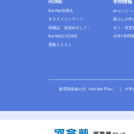
HOME
学問情報
Kei-Net活用法
みらいぶっ
オススメコンテンツ
暮らしの中
情報誌「栄冠めざして」
ゼミ・研究
Kei-Net公式SNS
大学×学問
受験クエスト
教育関係者の方（Kei-Net Plus）
大学