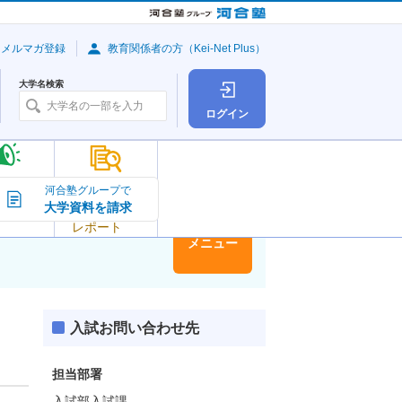
・メルマガ登録
教育関係者の方（Kei-Net Plus）
大学名検索
ログイン
大学の今
河合塾グループで
大学資料を請求
大学
トピック＆
レポート
大学情報
メニュー
入試お問い合わせ先
担当部署
入試部入試課