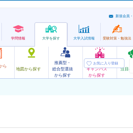
新規会員
学問情報
大学を探す
大学
入試情報
受験対策・
勉強法
推薦型・
オープン
お気に入り登録
から
地図から探す
総合型選抜
キャンパス
注目の
から探す
から探す