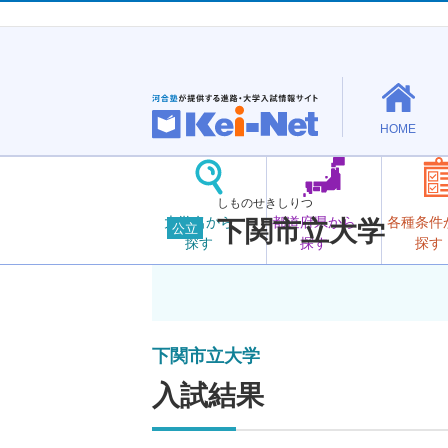
HOME
しものせきしりつ
大学名から
都道府県から
各種条件
下関市立大学
公立
探す
探す
探す
下関市立大学
入試結果