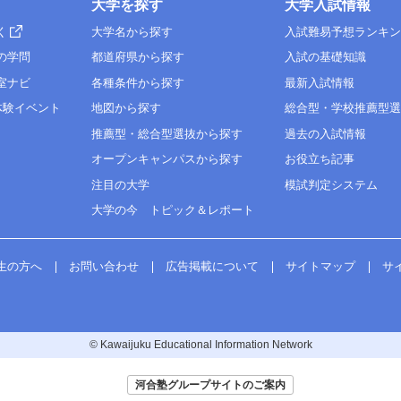
大学を探す
大学入試情報
く
大学名から探す
入試難易予想ランキ
の学問
都道府県から探す
入試の基礎知識
室ナビ
各種条件から探す
最新入試情報
体験イベント
地図から探す
総合型・学校推薦型
推薦型・総合型選抜から探す
過去の入試情報
オープンキャンパスから探す
お役立ち記事
注目の大学
模試判定システム
大学の今 トピック＆レポート
生の方へ
お問い合わせ
広告掲載について
サイトマップ
サ
© Kawaijuku Educational Information Network
河合塾グループサイトのご案内