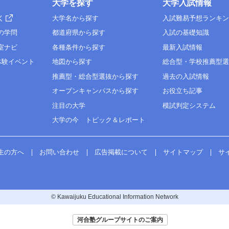
大学を探す
大学入試情報
く
大学名から探す
入試難易予想ランキ
の学問
都道府県から探す
入試の基礎知識
室ナビ
各種条件から探す
最新入試情報
体験イベント
地図から探す
総合型・学校推薦型
推薦型・総合型選抜から探す
過去の入試情報
オープンキャンパスから探す
お役立ち記事
注目の大学
模試判定システム
大学の今 トピック＆レポート
生の方へ
お問い合わせ
広告掲載について
サイトマップ
サ
© Kawaijuku Educational Information Network
河合塾グループサイトのご案内