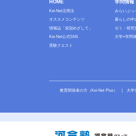
HOME
学問情報
Kei-Net活用法
みらいぶっ
オススメコンテンツ
暮らしの中
情報誌「栄冠めざして」
ゼミ・研究
Kei-Net公式SNS
大学×学問
受験クエスト
教育関係者の方（Kei-Net Plus）
大学