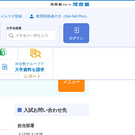
・メルマガ登録
教育関係者の方（Kei-Net Plus）
大学名検索
ログイン
大学の今
河合塾グループで
大学資料を請求
大学
トピック＆
レポート
大学情報
メニュー
入試お問い合わせ先
担当部署
入試部入試課