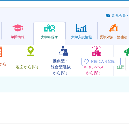
新規会員
学問情報
大学を探す
大学
入試情報
受験対策・
勉強法
推薦型・
オープン
お気に入り登録
から
地図から探す
総合型選抜
キャンパス
注目の
から探す
から探す