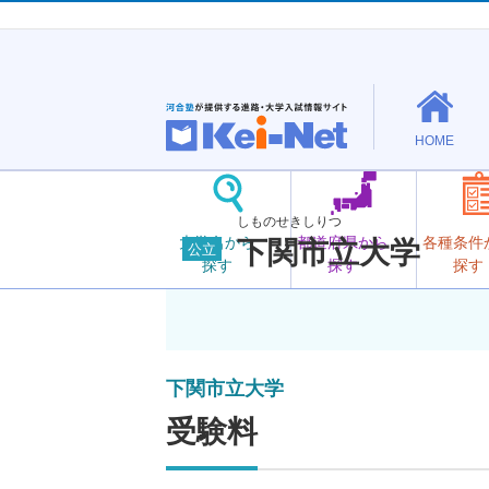
HOME
しものせきしりつ
大学名から
都道府県から
各種条件
下関市立大学
公立
探す
探す
探す
下関市立大学
受験料