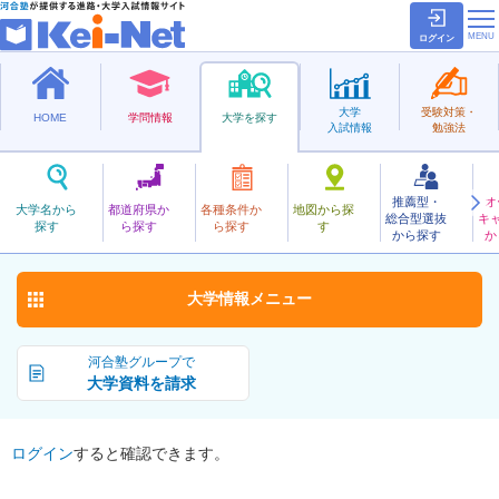
ログイン
大学
受験対策・
HOME
学問情報
大学を探す
入試情報
勉強法
推薦型・
オ
しものせきしりつ
大学名から
都道府県か
各種条件か
地図から探
総合型選抜
キ
下関市立大学
探す
ら探す
ら探す
す
公立
から探す
か
お気に入り
大学情報
メニュー
河合塾グループで
大学資料を請求
ログイン
すると確認できます。