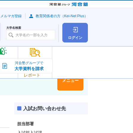
・メルマガ登録
教育関係者の方（Kei-Net Plus）
大学名検索
ログイン
大学の今
河合塾グループで
大学資料を請求
大学
トピック＆
レポート
大学情報
メニュー
入試お問い合わせ先
担当部署
入試部入試課