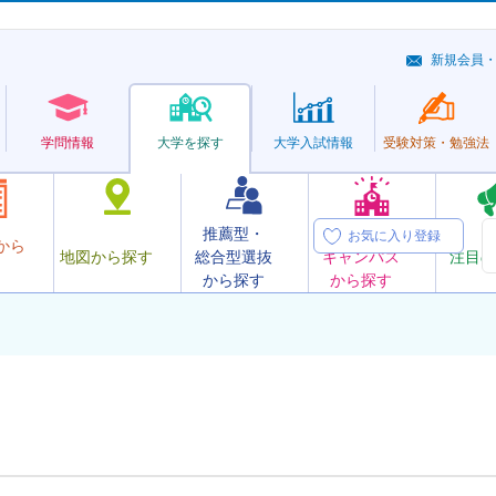
新規会員
学問情報
大学を探す
大学
入試情報
受験対策・
勉強法
推薦型・
オープン
お気に入り登録
から
地図から探す
総合型選抜
キャンパス
注目の
から探す
から探す