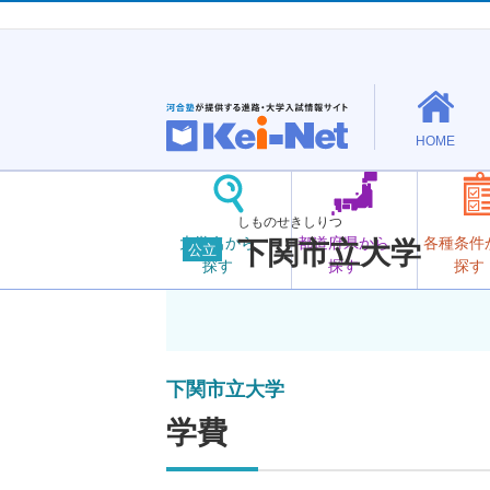
HOME
しものせきしりつ
大学名から
都道府県から
各種条件
下関市立大学
公立
探す
探す
探す
下関市立大学
学費