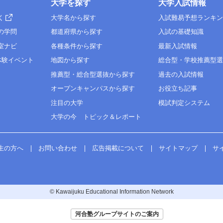
大学を探す
大学入試情報
く
大学名から探す
入試難易予想ランキ
の学問
都道府県から探す
入試の基礎知識
室ナビ
各種条件から探す
最新入試情報
体験イベント
地図から探す
総合型・学校推薦型
推薦型・総合型選抜から探す
過去の入試情報
オープンキャンパスから探す
お役立ち記事
注目の大学
模試判定システム
大学の今 トピック＆レポート
生の方へ
お問い合わせ
広告掲載について
サイトマップ
サ
© Kawaijuku Educational Information Network
河合塾グループサイトのご案内