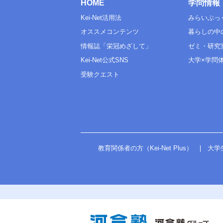
HOME
学問情報
Kei-Net活用法
みらいぶっ
オススメコンテンツ
暮らしの中
情報誌「栄冠めざして」
ゼミ・研究
Kei-Net公式SNS
大学×学問
受験クエスト
教育関係者の方（Kei-Net Plus）
大学