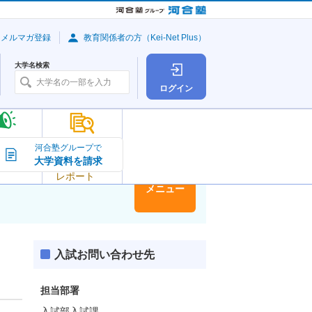
・メルマガ登録
教育関係者の方（Kei-Net Plus）
大学名検索
ログイン
大学の今
河合塾グループで
大学資料を請求
大学
トピック＆
レポート
大学情報
メニュー
入試お問い合わせ先
担当部署
入試部入試課