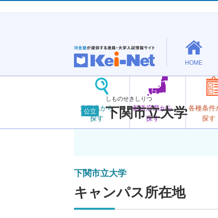
HOME
しものせきしりつ
大学名から
都道府県から
各種条件
下関市立大学
公立
探す
探す
探す
下関市立大学
キャンパス所在地