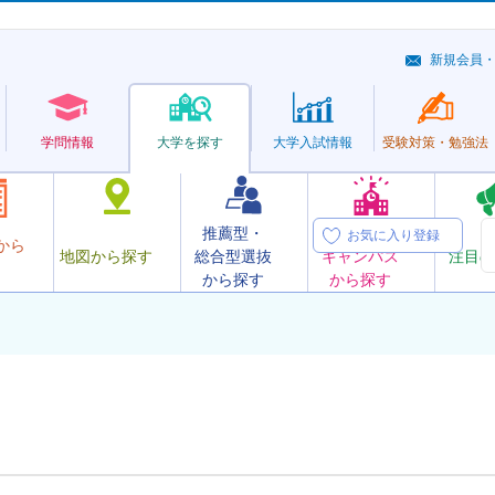
新規会員
学問情報
大学を探す
大学
入試情報
受験対策・
勉強法
推薦型・
オープン
お気に入り登録
から
地図から探す
総合型選抜
キャンパス
注目の
から探す
から探す